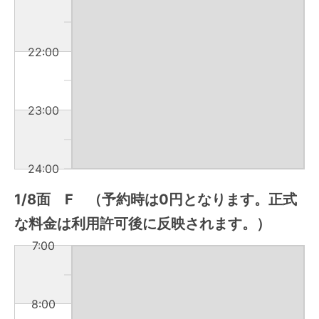
22:00
23:00
24:00
1/8面 F （予約時は0円となります。正式
な料金は利用許可後に反映されます。）
7:00
8:00