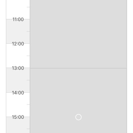
11:00
12:00
13:00
14:00
15:00