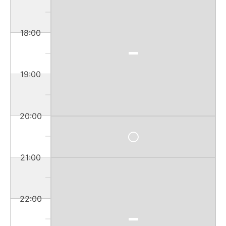
18:00
19:00
20:00
21:00
22:00