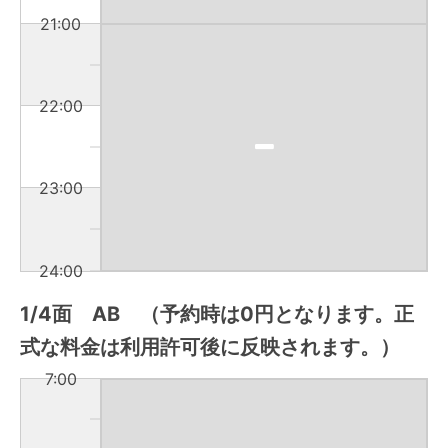
21:00
22:00
23:00
24:00
1/4面 AB （予約時は0円となります。正
式な料金は利用許可後に反映されます。）
7:00