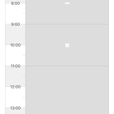
8:00
9:00
10:00
11:00
12:00
13:00