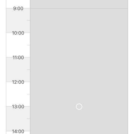
9:00
10:00
11:00
12:00
13:00
14:00