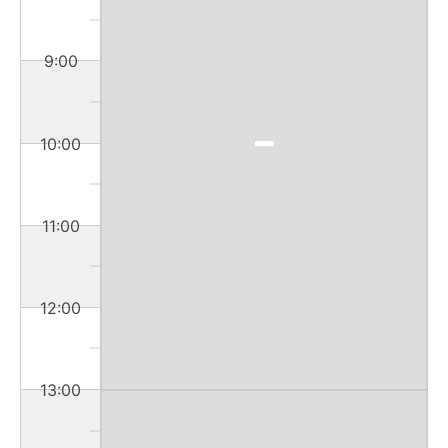
9:00
10:00
11:00
12:00
13:00