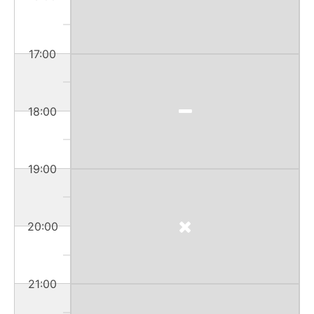
17:00
18:00
19:00
20:00
21:00