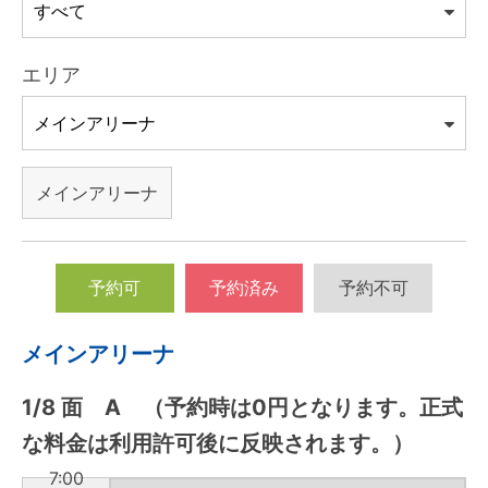
エリア
メインアリーナ
予約可
予約済み
予約不可
メインアリーナ
1/8 面 A （予約時は0円となります。正式
な料金は利用許可後に反映されます。）
7:00