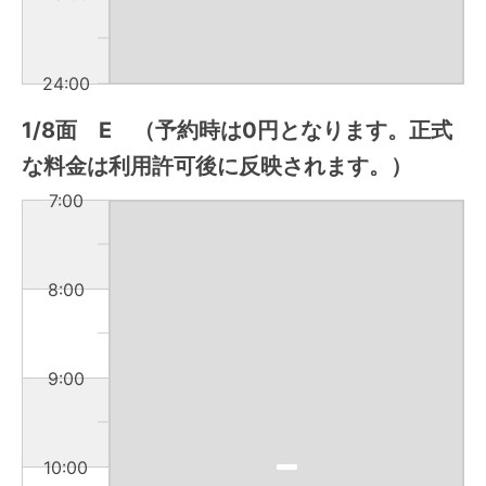
24:00
1/8面 E （予約時は0円となります。正式
な料金は利用許可後に反映されます。）
7:00
8:00
9:00
10:00