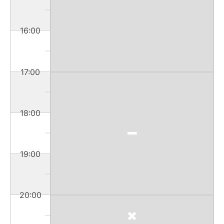
16:00
17:00
18:00
19:00
20:00