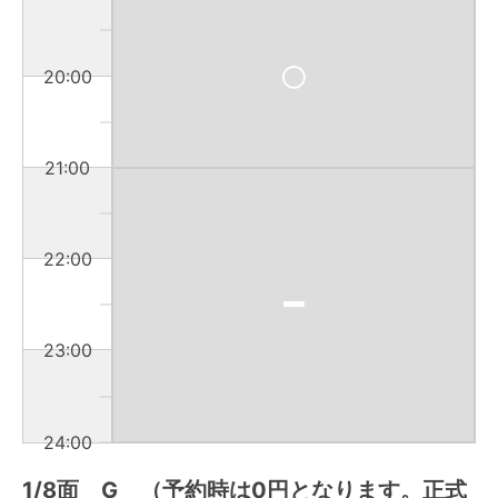
20:00
21:00
22:00
23:00
24:00
1/8面 G （予約時は0円となります。正式