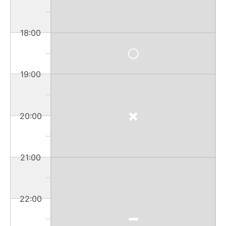
18:00
19:00
20:00
21:00
22:00