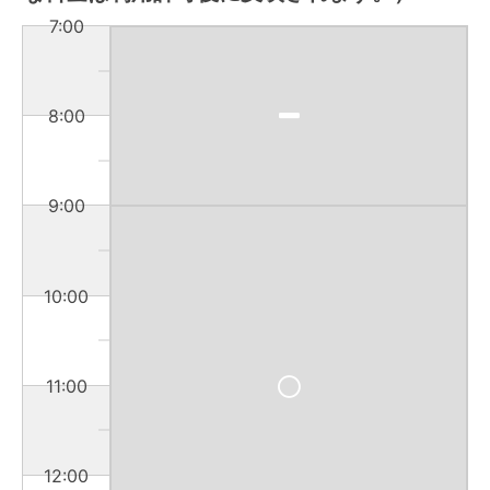
7:00
8:00
9:00
10:00
11:00
12:00