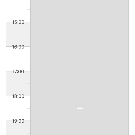
15:00
16:00
17:00
18:00
19:00