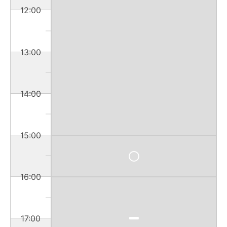
12:00
13:00
14:00
15:00
16:00
17:00