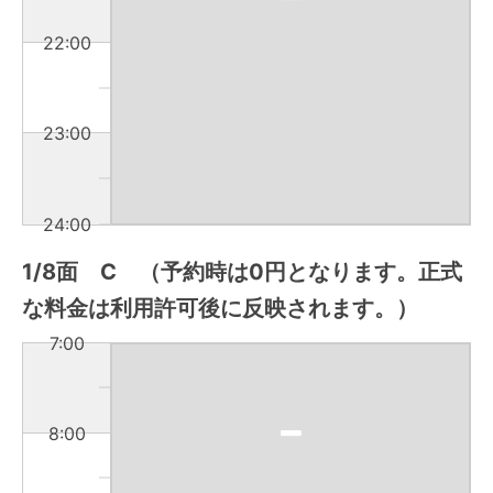
22:00
23:00
24:00
1/8面 C （予約時は0円となります。正式
な料金は利用許可後に反映されます。）
7:00
8:00