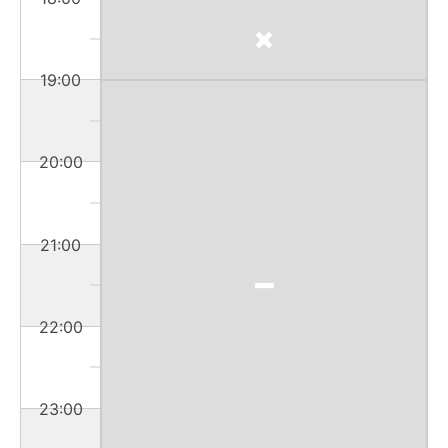
19:00
20:00
21:00
22:00
23:00