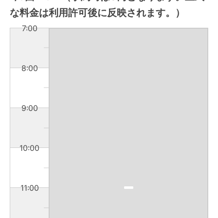
な料金は利用許可後に反映されます。）
7:00
8:00
9:00
10:00
11:00